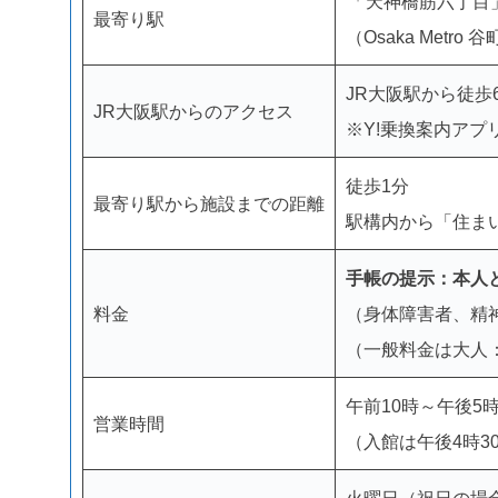
「
天神橋筋六丁目
最寄り駅
（Osaka Metr
JR大阪駅から徒
JR大阪駅からのアクセス
※
Y!乗換案内
アプ
徒歩1分
最寄り駅から施設までの距離
駅構内から「住ま
手帳の提示：本人
料金
（身体障害者、精
（一般料金は大人：
午前10時～午後5
営業時間
（入館は午後4時3