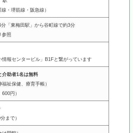
」
駅
o 谷町線・堺筋線・阪急線）
歩6分「東梅田駅」から谷町線で約3分
リ参照
い情報センタービル」B1Fと繋がっています
と介助者1名は無料
神福祉保健、療育手帳）
600円）
時
0分まで）