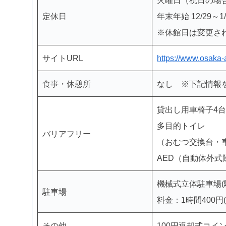
火曜日（祝日の
定休日
年末年始 12/29～1/
※休館日は変更さ
サイトURL
https://www.osaka-
食事・休憩所
なし ※下記情報
貸出し用車椅子4台
多目的トイレ
バリアフリー
（おむつ交換台・
AED（自動体外式
機械式立体駐車場(
駐車場
料金：1時間400円(
その他
100円返却式コイ