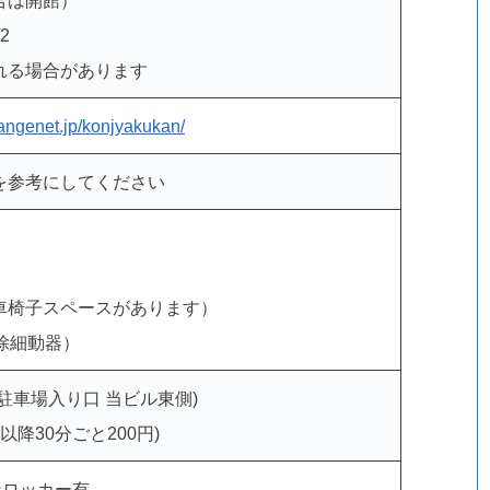
場合は開館）
2
れる場合があります
angenet.jp/konjyakukan/
を参考にしてください
車椅子スペースがあります）
除細動器）
駐車場入り口 当ビル東側)
以降30分ごと200円)
ンロッカー有